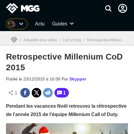
MGG
Actu
Guides
/
Actualités jeux vidéo
/
Call of Duty
/
Retrospective Millenium CoD 2015
Retrospective Millenium CoD
MGG

2015
Publié le
23/12/2015 à 16:00
Par
Skypper
1
1
Pendant les vacances Noël retrouvez la rétrospective
de l'année 2015 de l'équipe Millenium Call of Duty.