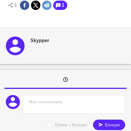
1
1
Skypper
Entrée = Envoyer
Envoyer