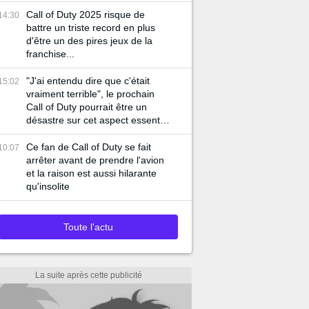
joueurs...
Call of Duty 2025 risque de
14:30
battre un triste record en plus
d'être un des pires jeux de la
franchise...
"J'ai entendu dire que c'était
15:02
vraiment terrible", le prochain
Call of Duty pourrait être un
désastre sur cet aspect essentiel
du jeu
Ce fan de Call of Duty se fait
10:07
arrêter avant de prendre l'avion
et la raison est aussi hilarante
qu'insolite
Toute l'actu