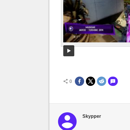
0
Skypper