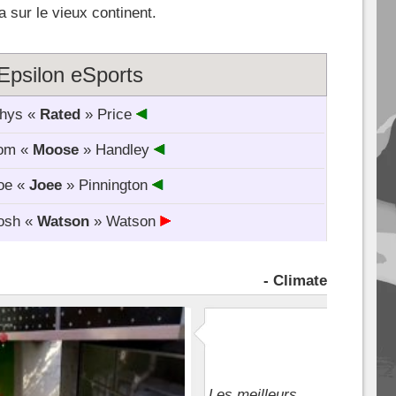
 sur le vieux continent.
Epsilon eSports
hys «
Rated
» Price
om «
Moose
» Handley
oe «
Joee
» Pinnington
osh «
Watson
» Watson
- Climate
Les meilleurs