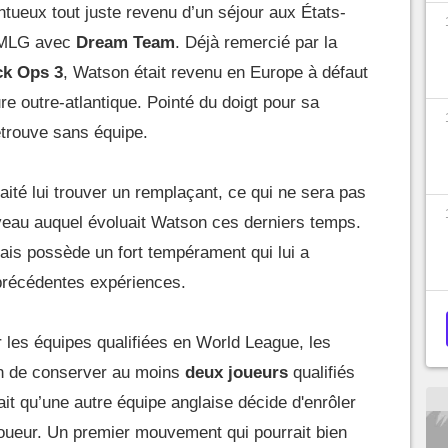
ntueux tout juste revenu d’un séjour aux États-
a MLG avec
Dream Team
. Déjà remercié par la
ck Ops 3
, Watson était revenu en Europe à défaut
e outre-atlantique. Pointé du doigt pour sa
retrouve sans équipe.
ité lui trouver un remplaçant, ce qui ne sera pas
iveau auquel évoluait Watson ces derniers temps.
glais possède un fort tempérament qui lui a
 précédentes expériences.
r les équipes qualifiées en World League, les
ion de conserver au moins
deux joueurs
qualifiés
rait qu’une autre équipe anglaise décide d'enrôler
oueur. Un premier mouvement qui pourrait bien