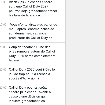
Black Ops 7 n'est pas encore
10:31
sorti que Call of Duty 2027
pourrait déjà grandement diviser
les fans de la licence...
"Vous n'entendrez plus parler de
17:02
moi", après l'énorme échec de
son dernier jeu, cet ancien
producteur de Call of Duty se
retire du milieu du gaming
Coup de théâtre ! L'une des
20:05
pires rumeurs autour de Call of
Duty 2025 serait complètement
fausse
Call of Duty 2025 peut-il être le
21:01
jeu de trop pour la licence à
succès d'Activision ?
Call of Duty pourrait coûter
21:02
encore plus cher à l'avenir à
cause d'une décision qui
inquiète grandement les