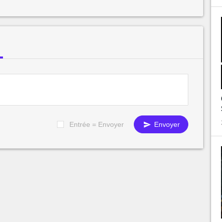
Entrée = Envoyer
Envoyer