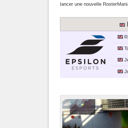
lancer une nouvelle RosterMania
R
T
J
J