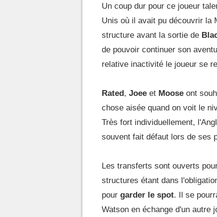
Un
coup dur pour ce joueur tale
Unis où il avait pu découvrir l
structure avant la sortie de
Bla
de pouvoir continuer son aventur
relative inactivité le joueur se 
Rated
,
Joee
et
Moose
ont souha
chose aisée quand on voit le n
Très fort individuellement, l'An
souvent fait défaut lors de ses
L
es transferts sont ouverts pou
structures étant dans l'obligat
pour
garder le spot
. Il se pour
Watson en échange d'un autre j