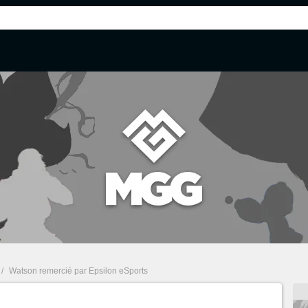
/
Watson remercié par Epsilon eSports