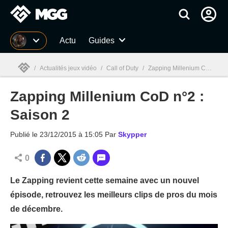
MGG
Actu
Guides
/
Actualités jeux vidéo
/
Call of Duty
/
Zapping Millenium CoD n°2 : Saison 2
Zapping Millenium CoD n°2 :
MGG

Saison 2
Publié le
23/12/2015 à 15:05
Par
Skypper
0
Le Zapping revient cette semaine avec un nouvel
épisode, retrouvez les meilleurs clips de pros du mois
de décembre.