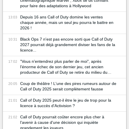
cinématographique Marvel", Xbox se dit confiant
pour faire des adaptations à Hollywood
Depuis 16 ans Call of Duty domine les ventes
13:03
chaque année, mais un seul jeu pourra le battre en
2026 !
Black Ops 7 n'est pas encore sorti que Call of Duty
10:31
2027 pourrait déjà grandement diviser les fans de la
licence...
"Vous n'entendrez plus parler de moi", après
17:02
l'énorme échec de son dernier jeu, cet ancien
producteur de Call of Duty se retire du milieu du
gaming
Coup de théâtre ! L'une des pires rumeurs autour de
20:05
Call of Duty 2025 serait complètement fausse
Call of Duty 2025 peut-il être le jeu de trop pour la
21:01
licence à succès d'Activision ?
Call of Duty pourrait coûter encore plus cher à
21:02
l'avenir à cause d'une décision qui inquiète
grandement les joueurs...