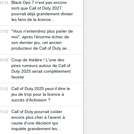
Black Ops 7 n'est pas encore
10:31
sorti que Call of Duty 2027
pourrait déjà grandement diviser
les fans de la licence...
"Vous n'entendrez plus parler de
17:02
moi", après l'énorme échec de
son dernier jeu, cet ancien
producteur de Call of Duty se
retire du milieu du gaming
Coup de théâtre ! L'une des
20:05
pires rumeurs autour de Call of
Duty 2025 serait complètement
fausse
Call of Duty 2025 peut-il être le
21:01
jeu de trop pour la licence à
succès d'Activision ?
Call of Duty pourrait coûter
21:02
encore plus cher à l'avenir à
cause d'une décision qui
inquiète grandement les