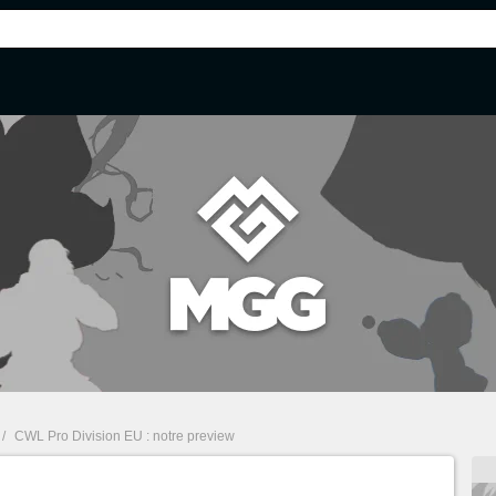
/
CWL Pro Division EU : notre preview