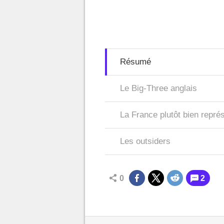
Résumé
Le Big-Three anglais
La France plutôt bien repré
Les outsiders
0
2