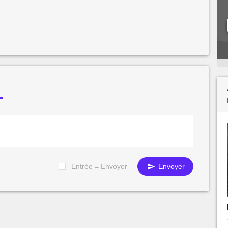
Entrée = Envoyer
Envoyer