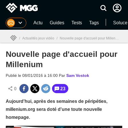
MGG
Actu
Guides
Tests
Tags
Soluce
/
Actualités jeux vidéo
/
Nouvelle page d'accueil pour Millenium
Nouvelle page d'accueil pour
MGG

Millenium
Publié le
08/01/2016 à 16:00
Par
Sam Vostok
0
23
Aujourd'hui, après des semaines de péripéties,
millenium.org sera doté d'une toute nouvelle
homepage.