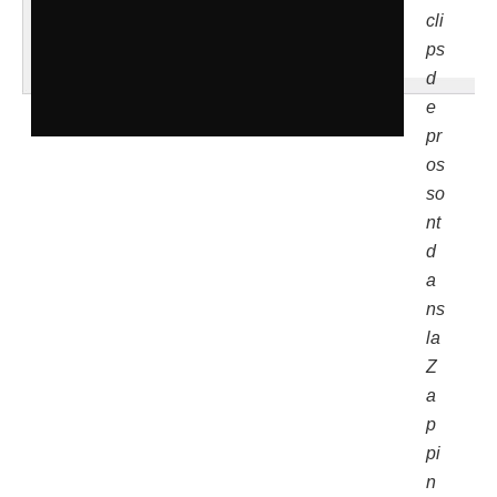
cli
ps
d
e
pr
os
so
nt
d
a
ns
la
Z
a
p
pi
n