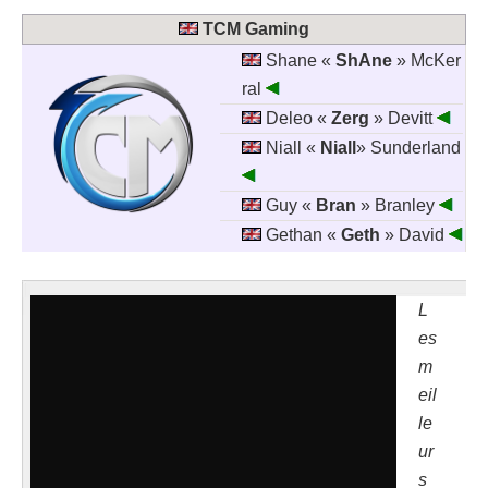
TCM Gaming
Shane «
ShAne
» McKer
ral
Deleo «
Zerg
» Devitt
Niall «
Niall
» Sunderland
Guy «
Bran
» Branley
Gethan «
Geth
» David
L
es
m
eil
le
ur
s