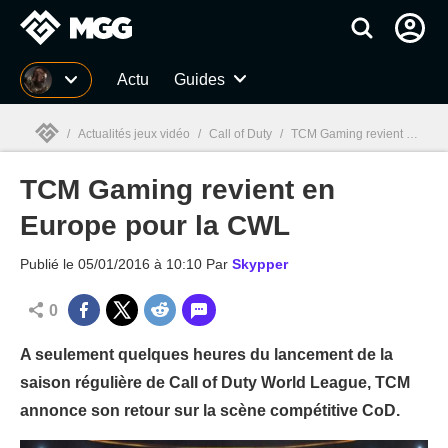
MGG
Actu
Guides
/
Actualités jeux vidéo
/
Call of Duty
/
TCM Gaming revient en Europe pour la CWL
TCM Gaming revient en
MGG

Europe pour la CWL
Publié le
05/01/2016 à 10:10
Par
Skypper
0
A seulement quelques heures du lancement de la
saison régulière de Call of Duty World League, TCM
annonce son retour sur la scène compétitive CoD.