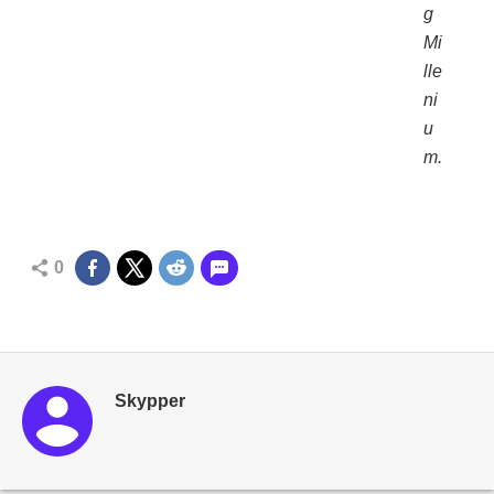
g
Mi
lle
ni
u
m.
0
Skypper