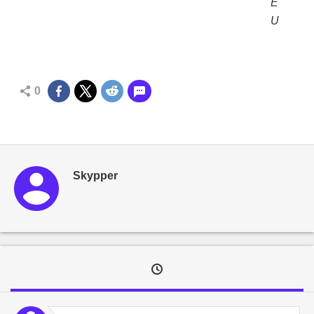
E
U
0
Skypper