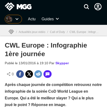
MGG
Actu
Guides
/
Actualités jeux vidéo
/
Call of Duty
/
CWL Europe : Infographie 1ère journée
CWL Europe : Infographie
MGG

1ère journée
Publié le
13/01/2016 à 19:10
Par
Skypper
0
Après chaque journée de compétition retrouvez notre
infographie de la soirée CoD World League en
Europe. Qui a été le meilleur slayer ? Qui a le plus
joué le point ? Réponse en image.