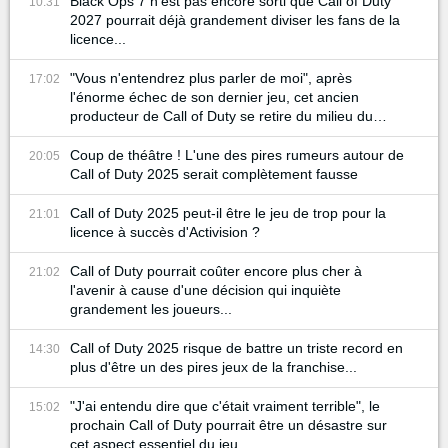
Black Ops 7 n'est pas encore sorti que Call of Duty
10:31
2027 pourrait déjà grandement diviser les fans de la
licence...
"Vous n'entendrez plus parler de moi", après
17:02
l'énorme échec de son dernier jeu, cet ancien
producteur de Call of Duty se retire du milieu du
gaming
Coup de théâtre ! L'une des pires rumeurs autour de
20:05
Call of Duty 2025 serait complètement fausse
Call of Duty 2025 peut-il être le jeu de trop pour la
21:01
licence à succès d'Activision ?
Call of Duty pourrait coûter encore plus cher à
21:02
l'avenir à cause d'une décision qui inquiète
grandement les joueurs...
Call of Duty 2025 risque de battre un triste record en
14:30
plus d'être un des pires jeux de la franchise...
"J'ai entendu dire que c'était vraiment terrible", le
15:02
prochain Call of Duty pourrait être un désastre sur
cet aspect essentiel du jeu