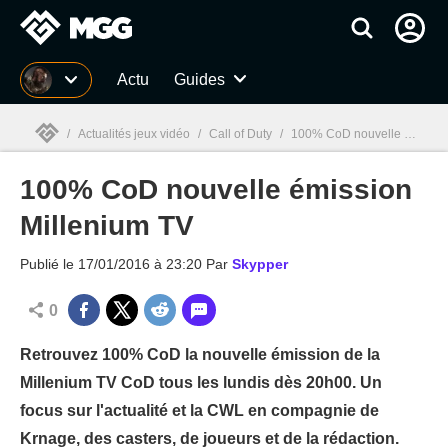
MGG
Actu
Guides
/
Actualités jeux vidéo
/
Call of Duty
/
100% CoD nouvelle émission Millenium TV
100% CoD nouvelle émission
MGG

Millenium TV
Publié le
17/01/2016 à 23:20
Par
Skypper
0
Retrouvez 100% CoD la nouvelle émission de la
Millenium TV CoD tous les lundis dès 20h00. Un
focus sur l'actualité et la CWL en compagnie de
Krnage, des casters, de joueurs et de la rédaction.