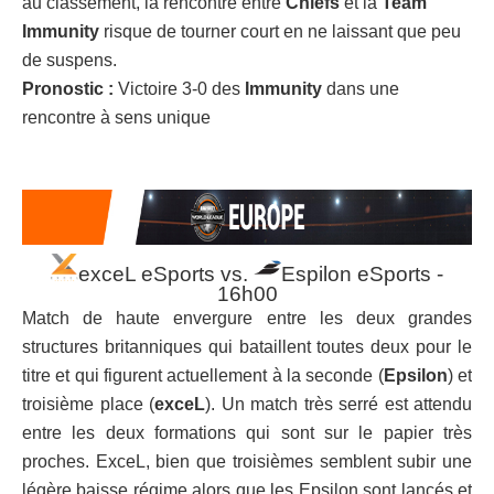
au classement, la rencontre entre
Chiefs
et la
Team
Immunity
risque de tourner court en ne laissant que peu
de suspens.
Pronostic :
Victoire 3-0 des
Immunity
dans une
rencontre à sens unique
exceL eSports vs.
Espilon eSports -
16h00
Match de haute envergure entre les deux grandes
structures britanniques qui bataillent toutes deux pour le
titre et qui figurent actuellement à la seconde (
Epsilon
) et
troisième place (
exceL
). Un match très serré est attendu
entre les deux formations qui sont sur le papier très
proches. ExceL, bien que troisièmes semblent subir une
légère baisse régime alors que les Epsilon sont lancés et