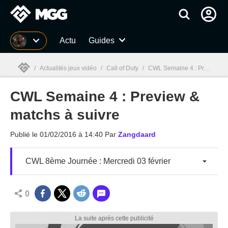
MGG
Actu
Guides
/
Actualités jeux vidéo
/
Call of Duty
/
CWL Semaine 4 : Preview & matchs à suivre
CWL Semaine 4 : Preview &
MGG

matchs à suivre
Publié le
01/02/2016 à 14:40
Par
Zangdaard
CWL 8ème Journée : Mercredi 03 février
0