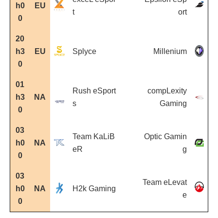
h0
EU
t
ort
0
20
h3
EU
Splyce
Millenium
0
01
Rush eSport
compLexity
h3
NA
s
Gaming
0
03
Team KaLiB
Optic Gamin
h0
NA
eR
g
0
03
Team eLevat
h0
NA
H2k Gaming
e
0