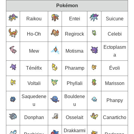
Pokémon
Raikou
Entei
Suicune
Ho-Oh
Regirock
Celebi
Ectoplasm
Mew
Motisma
a
Ténéfix
Pharamp
Évoli
Voltali
Phyllali
Marisson
Saquedene
Bouldene
Phanpy
u
u
Donphan
Osselait
Canarticho
Drakkarmi