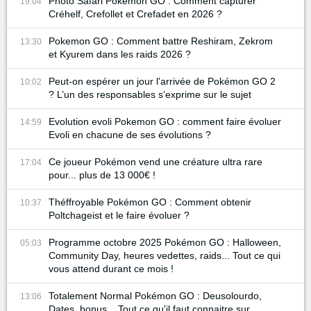
Photo Safari Pokémon GO : Comment capturer
19:04
Créhelf, Crefollet et Crefadet en 2026 ?
Pokemon GO : Comment battre Reshiram, Zekrom
13:30
et Kyurem dans les raids 2026 ?
Peut-on espérer un jour l'arrivée de Pokémon GO 2
10:02
? L’un des responsables s’exprime sur le sujet
Evolution evoli Pokemon GO : comment faire évoluer
14:59
Evoli en chacune de ses évolutions ?
Ce joueur Pokémon vend une créature ultra rare
17:04
pour... plus de 13 000€ !
Théffroyable Pokémon GO : Comment obtenir
10:37
Poltchageist et le faire évoluer ?
Programme octobre 2025 Pokémon GO : Halloween,
05:03
Community Day, heures vedettes, raids... Tout ce qui
vous attend durant ce mois !
Totalement Normal Pokémon GO : Deusolourdo,
13:06
Dates, bonus... Tout ce qu'il faut connaitre sur