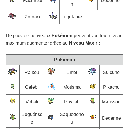
Pachirisu
Dedenne
n
Zoroark
Lugulabre
De plus, de nouveaux
Pokémon
peuvent voir leur niveau
maximum augmenter grâce au
Niveau Max ↑
:
Pokémon
Raikou
Entei
Suicune
Celebi
Motisma
Pikachu
Voltali
Phyllali
Marisson
Boguériss
Saquedene
Dedenne
e
u