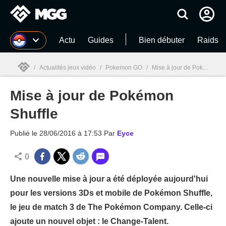
MGG
Actu
Guides
Bien débuter
Raids
/
Actualités jeux vidéo
/
Pokemon GO
/
Mise à jour de Pokémon Shuffle
Mise à jour de Pokémon
MGG

Shuffle
Publié le
28/06/2016 à 17:53
Par
Eyce
0
Une nouvelle mise à jour a été déployée aujourd'hui
pour les versions 3Ds et mobile de Pokémon Shuffle,
le jeu de match 3 de The Pokémon Company. Celle-ci
ajoute un nouvel objet : le Change-Talent.