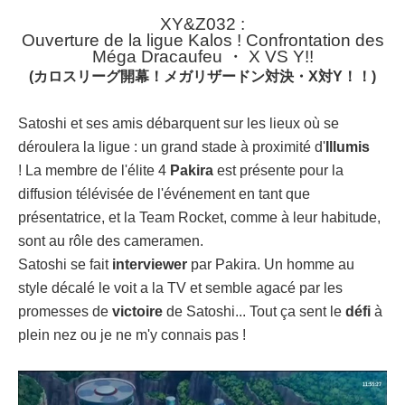
XY&Z032 :
Ouverture de la ligue Kalos ! Confrontation des
Méga Dracaufeu ・ X VS Y!!
(カロスリーグ開幕！メガリザードン対決・X対Y！！)
Satoshi et ses amis débarquent sur les lieux où se
déroulera la ligue : un grand stade à proximité d'
Illumis
! La membre de l'élite 4
Pakira
est présente pour la
diffusion télévisée de l'événement en tant que
présentatrice, et la Team Rocket, comme à leur habitude,
sont au rôle des cameramen.
Satoshi se fait
interviewer
par Pakira. Un homme au
style décalé le voit a la TV et semble agacé par les
promesses de
victoire
de Satoshi... Tout ça sent le
défi
à
plein nez ou je ne m'y connais pas !