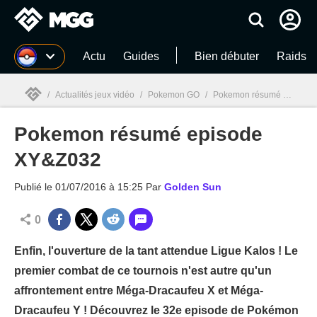
MGG
Actu
Guides
Bien débuter
Raids
/
Actualités jeux vidéo
/
Pokemon GO
/
Pokemon résumé episode XY&Z032
Pokemon résumé episode
MGG

XY&Z032
Publié le
01/07/2016 à 15:25
Par
Golden Sun
0
Enfin, l'ouverture de la tant attendue Ligue Kalos ! Le
premier combat de ce tournois n'est autre qu'un
affrontement entre Méga-Dracaufeu X et Méga-
Dracaufeu Y ! Découvrez le 32e episode de Pokémon