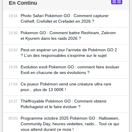
En Continu
Photo Safari Pokémon GO : Comment capturer
19:04
Créhelf, Crefollet et Crefadet en 2026 ?
Pokemon GO : Comment battre Reshiram, Zekrom
13:30
et Kyurem dans les raids 2026 ?
Peut-on espérer un jour l'arrivée de Pokémon GO 2
10:02
? L’un des responsables s’exprime sur le sujet
Evolution evoli Pokemon GO : comment faire évoluer
14:59
Evoli en chacune de ses évolutions ?
Ce joueur Pokémon vend une créature ultra rare
17:04
pour... plus de 13 000€ !
Théffroyable Pokémon GO : Comment obtenir
10:37
Poltchageist et le faire évoluer ?
Programme octobre 2025 Pokémon GO : Halloween,
05:03
Community Day, heures vedettes, raids... Tout ce qui
vous attend durant ce mois !