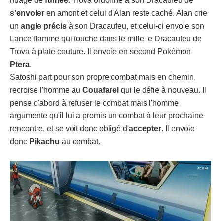
nuage de
fumée
. Trova ordonne à son Dracaufeu de
s'envoler
en amont et celui d'Alan reste caché. Alan crie
un
angle précis
à son Dracaufeu, et celui-ci envoie son
Lance flamme qui touche dans le mille le Dracaufeu de
Trova à plate couture. Il envoie en second Pokémon
Ptera
.
Satoshi part pour son propre combat mais en chemin,
recroise l'homme au
Couafarel
qui le défie à nouveau. Il
pense d'abord à refuser le combat mais l'homme
argumente qu'il lui a promis un combat à leur prochaine
rencontre, et se voit donc obligé d'
accepter
. Il envoie
donc
Pikachu
au combat.