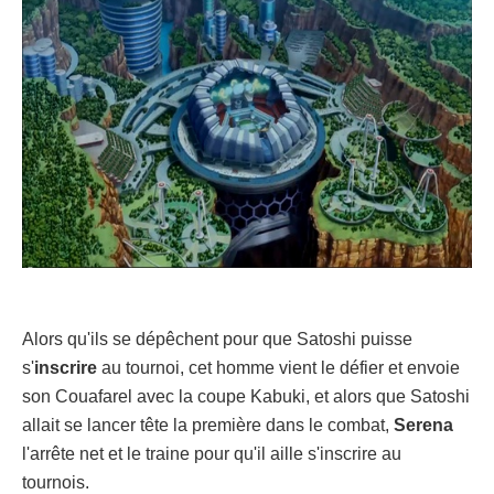
Alors qu'ils se dépêchent pour que Satoshi puisse
s'
inscrire
au tournoi, cet homme vient le défier et envoie
son Couafarel avec la coupe Kabuki, et alors que Satoshi
allait se lancer tête la première dans le combat,
Serena
l'arrête net et le traine pour qu'il aille s'inscrire au
tournois.