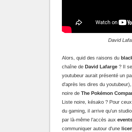
David Lafa
Alors, quid des raisons du
black
chaîne de
David Lafarge
? Il s
youtubeur aurait présenté un p
d'après les dires du youtubeur),
noire de
The Pokémon Compa
Liste noire, késako ? Pour ceux
du gaming, il arrive qu'un stud
par là-même l'accès aux
event
communiquer autour d'une
lice