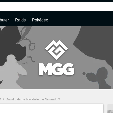
buter
Raids
Pokédex
O
/
David Lafarge blacklisté par Nintendo ?