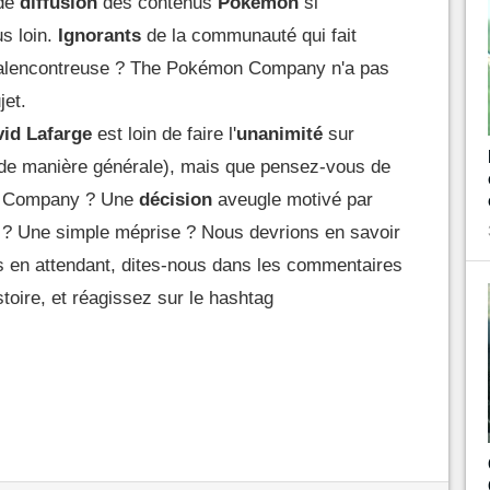
 de
diffusion
des contenus
Pokémon
si
us loin.
Ignorants
de la communauté qui fait
lencontreuse ? The Pokémon Company n'a pas
jet.
id Lafarge
est loin de faire l'
unanimité
sur
de manière générale), mais que pensez-vous de
n Company ? Une
décision
aveugle motivé par
 ? Une simple méprise ? Nous devrions en savoir
is en attendant, dites-nous dans les commentaires
toire, et réagissez sur le hashtag