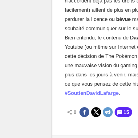
n'accordent déjà pas les droits
facilement) aillent de plus en pl
perdurer la licence ou
bévue
ma
souhaité communiquer sur le su
Bien entendu, le contenu de
Dav
Youtube (ou même sur Internet 
cette décision de The Pokémo
une mauvaise vision du gaming
plus dans les jours à venir, ma
ce que vous pensez de cette his
#SoutienDavidLafarge
.
0
15