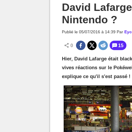
MGG

David Lafarge
Nintendo ?
Publié le
05/07/2016 à 14:39
Par
Eyc
0
15
Hier, David Lafarge était bla
vives réactions sur le Pokéwe
explique ce qu'il s'est passé !