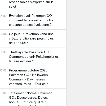
responsables s’exprime sur le
sujet
Evolution evoli Pokemon GO :
14:59
comment faire évoluer Evoli en
chacune de ses évolutions ?
Ce joueur Pokémon vend une
17:04
créature ultra rare pour... plus
de 13 000€ !
Théffroyable Pokémon GO :
10:37
Comment obtenir Poltchageist et
le faire évoluer ?
Programme octobre 2025
05:03
Pokémon GO : Halloween,
Community Day, heures
vedettes, raids... Tout ce qui
vous attend durant ce mois !
Totalement Normal Pokémon
13:06
GO : Deusolourdo, Dates,
bonus... Tout ce qu'il faut