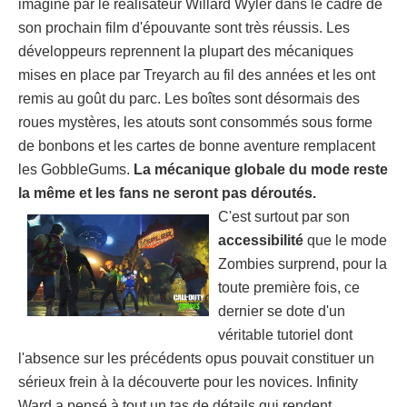
imaginé par le réalisateur Willard Wyler dans le cadre de
son prochain film d'épouvante sont très réussis. Les
développeurs reprennent la plupart des mécaniques
mises en place par Treyarch au fil des années et les ont
remis au goût du parc. Les boîtes sont désormais des
roues mystères, les atouts sont consommés sous forme
de bonbons et les cartes de bonne aventure remplacent
les GobbleGums.
La mécanique globale du mode reste
la même et les fans ne seront pas déroutés.
C'est surtout par son
accessibilité
que le mode
Zombies surprend, pour la
toute première fois, ce
dernier se dote d'un
véritable tutoriel dont
l'absence sur les précédents opus pouvait constituer un
sérieux frein à la découverte pour les novices. Infinity
Ward a pensé à tout un tas de détails qui rendent