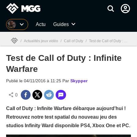
MGG
Actu
Guides
/
Actualités jeux vidéo
/
Call of Duty
/
Test de Call of Duty : Infinite Warfare
Test de Call of Duty : Infinite
MGG

Warfare
Publié le
04/11/2016 à 11:25
Par
Skypper
0
Call of Duty : Infinite Warfare débarque aujourd'hui !
Retrouvez notre test spatial du nouveau jeu des
studios Infinity Ward disponible PS4, Xbox One et PC.