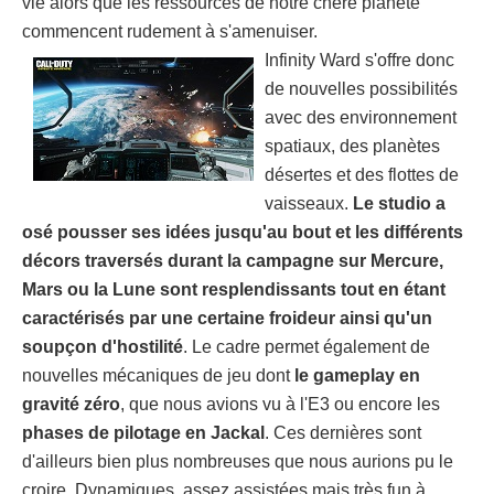
vie alors que les ressources de notre chère planète
commencent rudement à s'amenuiser.
Infinity Ward s'offre donc
de nouvelles possibilités
avec des environnement
spatiaux, des planètes
désertes et des flottes de
vaisseaux.
Le studio a
osé pousser ses idées jusqu'au bout et les différents
décors traversés durant la campagne sur Mercure,
Mars ou la Lune sont resplendissants tout en étant
caractérisés par une certaine froideur ainsi qu'un
soupçon d'hostilité
. Le cadre permet également de
nouvelles mécaniques de jeu dont
le gameplay en
gravité zéro
, que nous avions vu à l'E3 ou encore les
phases de pilotage en Jackal
. Ces dernières sont
d'ailleurs bien plus nombreuses que nous aurions pu le
croire. Dynamiques, assez assistées mais très fun à