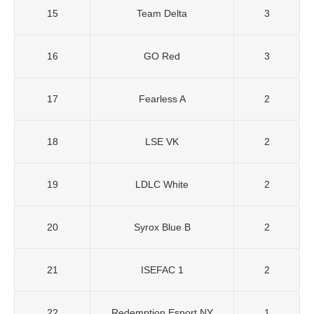
15
Team Delta
3
16
GO Red
3
17
Fearless A
2
18
LSE VK
2
19
LDLC White
2
20
Syrox Blue B
2
21
ISEFAC 1
2
22
Redemption Esport NY
1