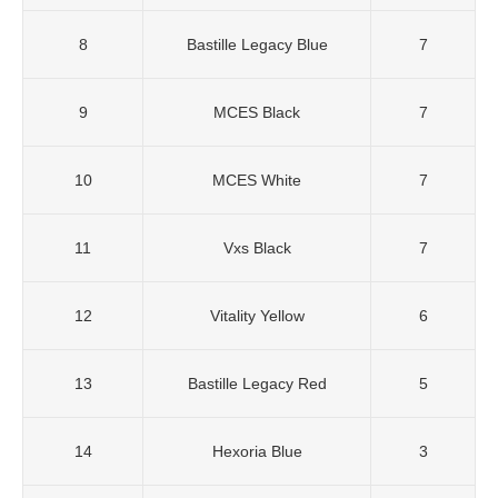
8
Bastille Legacy Blue
7
9
MCES Black
7
10
MCES White
7
11
Vxs Black
7
12
Vitality Yellow
6
13
Bastille Legacy Red
5
14
Hexoria Blue
3