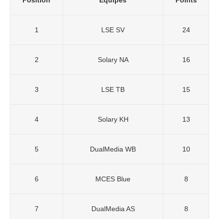
1
LSE SV
24
2
Solary NA
16
3
LSE TB
15
4
Solary KH
13
5
DualMedia WB
10
6
MCES Blue
8
7
DualMedia AS
8