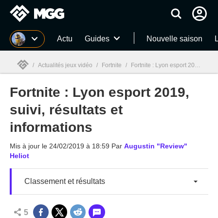
MGG
Actu
Guides
Nouvelle saison
/
Actualités jeux vidéo
/
Fortnite
/
Fortnite : Lyon esport 2019, suivi, résultats et informations
Fortnite : Lyon esport 2019,
MGG

suivi, résultats et
informations
Mis à jour le
24/02/2019 à 18:59
Par
Augustin "Review"
Heliot
Classement et résultats
5