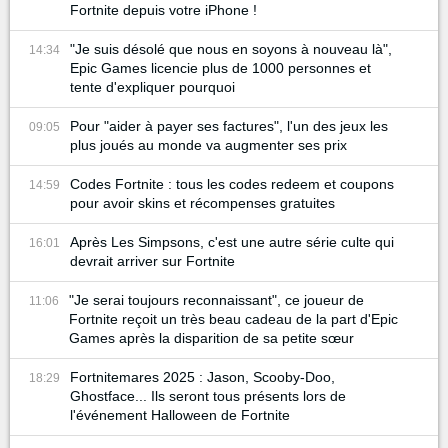
Fortnite depuis votre iPhone !
"Je suis désolé que nous en soyons à nouveau là",
14:34
Epic Games licencie plus de 1000 personnes et
tente d'expliquer pourquoi
Pour "aider à payer ses factures", l'un des jeux les
09:05
plus joués au monde va augmenter ses prix
Codes Fortnite : tous les codes redeem et coupons
14:59
pour avoir skins et récompenses gratuites
Après Les Simpsons, c'est une autre série culte qui
16:01
devrait arriver sur Fortnite
"Je serai toujours reconnaissant", ce joueur de
11:06
Fortnite reçoit un très beau cadeau de la part d'Epic
Games après la disparition de sa petite sœur
Fortnitemares 2025 : Jason, Scooby-Doo,
18:29
Ghostface... Ils seront tous présents lors de
l'événement Halloween de Fortnite