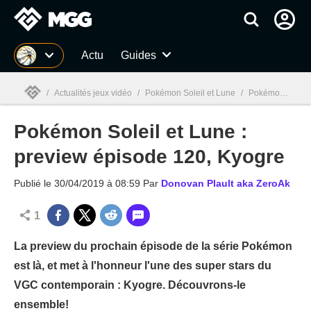
MGG
Actu
Guides
/
Actualités jeux vidéo
/
Pokémon Soleil et Lune
/
Pokémon Soleil et Lune : preview épisode 120, Kyogre
Pokémon Soleil et Lune :
MGG

preview épisode 120, Kyogre
Publié le
30/04/2019 à 08:59
Par
Donovan Plault aka ZeroAk
1
La preview du prochain épisode de la série Pokémon
est là, et met à l'honneur l'une des super stars du
VGC contemporain : Kyogre. Découvrons-le
ensemble!