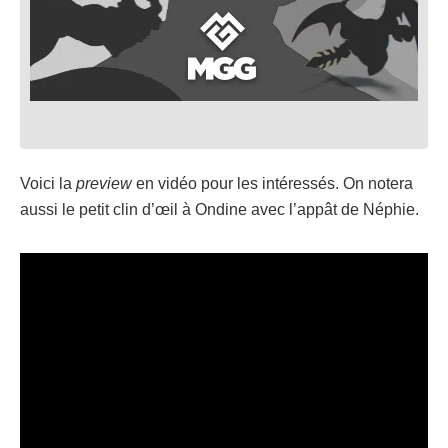
Voici la
preview
en vidéo pour les intéressés. On notera
aussi le petit clin d’œil à Ondine avec l’appât de Néphie.