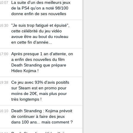
La suite d'un des meilleurs jeux
10:07
de la PS4 qu'on a noté 98/100
donne enfin de ses nouvelles
"Je suis trop fatigué et épuisé",
16:30
cette célébrité du jeu vidéo
avoue être au bout du rouleau
en cette fin d'année...
Après presque 1 an d'attente, on
17:00
a enfin des nouvelles du film
Death Stranding que prépare
Hideo Kojima !
Ce jeu avec 93% d'avis positifs
19:38
sur Steam est en promo pour
moins de 20€, mais plus pour
très longtemps !
Death Stranding : Kojima prévoit
16:10
de continuer à faire des jeux
dans 100 ans... mais comment ?