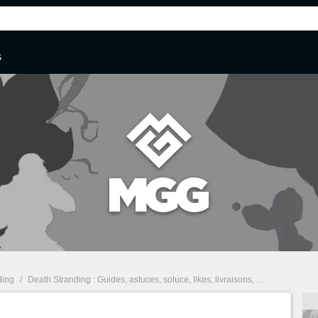
s
ding
/
Death Stranding : Guides, astuces, soluce, likes, livraisons, secrets
/
Death