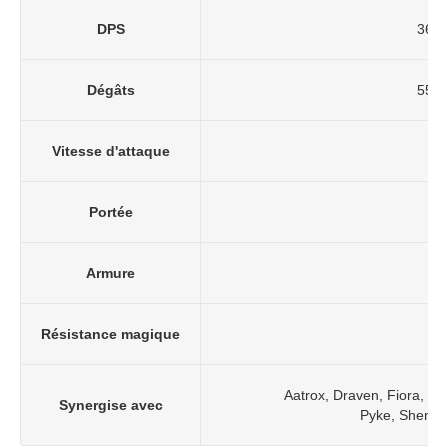
DPS
36/6
Dégâts
55/9
Vitesse d'attaque
0
Portée
1 
Armure
Résistance magique
Aatrox, Draven, Fiora, Gr
Synergise avec
Pyke, Shen, T