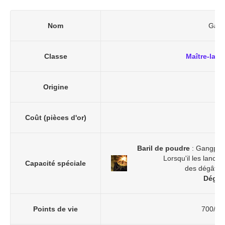
Nom
Gang
Classe
Maître-lame
Origine
Pi
Coût (pièces d'or)
Baril de poudre
: Gangplan
Lorsqu'il les lance,
Capacité spéciale
des dégâts 
Dégât
Points de vie
700/12