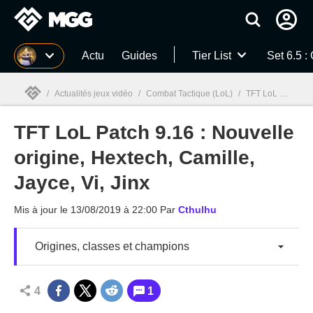
MGG
Actu
Guides
Tier List
Set 6.5 :
/
Actualités jeux vidéo
/
Combat Tactique (LoL)
/
TFT LoL Patch 9.16 : Nouvelle origine, Hextech, Camille, Jayce, Vi, Jinx
TFT LoL Patch 9.16 : Nouvelle
MGG

origine, Hextech, Camille,
Jayce, Vi, Jinx
Mis à jour le
13/08/2019 à 22:00
Par
Cthulhu
Origines, classes et champions
4
1