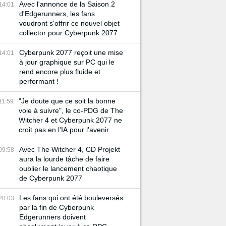
Avec l'annonce de la Saison 2
14:01
d'Edgerunners, les fans
voudront s'offrir ce nouvel objet
collector pour Cyberpunk 2077
Cyberpunk 2077 reçoit une mise
14:01
à jour graphique sur PC qui le
rend encore plus fluide et
performant !
"Je doute que ce soit la bonne
11:59
voie à suivre", le co-PDG de The
Witcher 4 et Cyberpunk 2077 ne
croit pas en l'IA pour l'avenir
Avec The Witcher 4, CD Projekt
09:58
aura la lourde tâche de faire
oublier le lancement chaotique
de Cyberpunk 2077
Les fans qui ont été bouleversés
20:03
par la fin de Cyberpunk
Edgerunners doivent