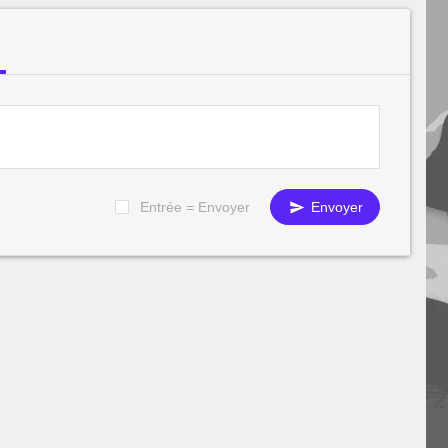
Entrée = Envoyer
Envoyer