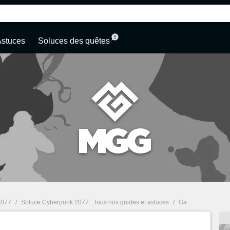
Astuces
Soluces des quêtes
2077
/
Soluce Cyberpunk 2077 : Tous nos guides et astuces
/
Gamescom 2019 : Cyberpunk 2077 mode multijoueur incertain