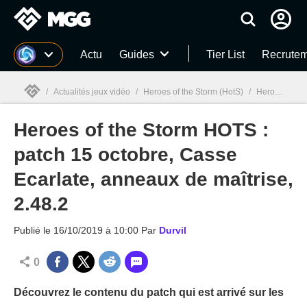
MGG
Actu
Guides
Tier List
Recrutem
/
Actualités jeux vidéo
/
Heroes of the Storm (HotS)
/
Heroes of the Storm HOTS : patch 15 octobre, Casse Ecarlate, anneaux de maîtrise, 2.48.2
Heroes of the Storm HOTS :
MGG

patch 15 octobre, Casse
Ecarlate, anneaux de maîtrise,
2.48.2
Publié le
16/10/2019 à 10:00
Par
Durvil
0
Découvrez le contenu du patch qui est arrivé sur les