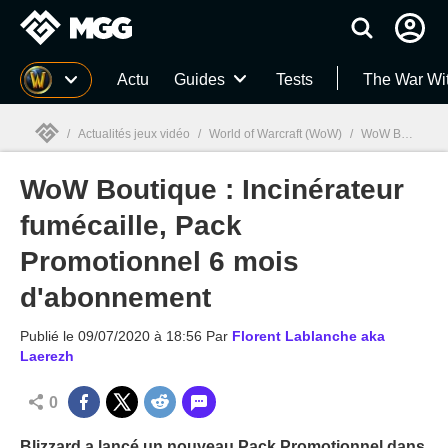
MGG
Actu
Guides
Tests
The War Wi
/
Actualités jeux vidéo
/
World of Warcraft (WoW)
/
WoW Boutique : Incinérateur fumécaille, Pack Promotionnel 6 mois d'abonnement
WoW Boutique : Incinérateur
MGG

fumécaille, Pack
Promotionnel 6 mois
d'abonnement
Publié le
09/07/2020 à 18:56
Par
Florent Lablanche aka
Laerezh
0
Blizzard a lancé un nouveau Pack Promotionnel dans