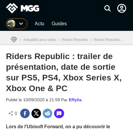
MGG
Actu
Guides
/
Actualités jeux vidéo
/
Riders Republic
/
Riders Republic : trailer de présentation, date de sortie sur PS5, PS4, Xbox Series X, Xbox One & PC
Riders Republic : trailer de
MGG

présentation, date de sortie
sur PS5, PS4, Xbox Series X,
Xbox One & PC
Publié le
10/09/2020 à 21:59
Par
Effylia
0
Lors de l'Ubisoft Forward, on a pu découvrir le