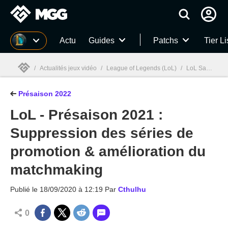
MGG
Actu
Guides
Patchs
Tier Li
/
Actualités jeux vidéo
/
League of Legends (LoL)
/
LoL Saison 12 : Présaison 2022, nouveautés, changements, et infos
Présaison 2022
MGG

LoL - Présaison 2021 :
Suppression des séries de
promotion & amélioration du
matchmaking
Publié le
18/09/2020 à 12:19
Par
Cthulhu
0