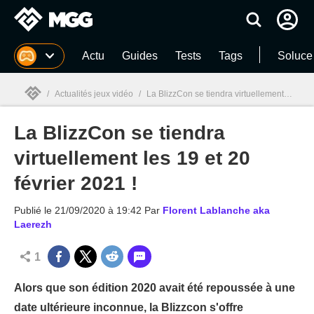
MGG
Actu
Guides
Tests
Tags
Soluce
/
Actualités jeux vidéo
/
La BlizzCon se tiendra virtuellement les 19 et 20 février 2021 !
La BlizzCon se tiendra
MGG

virtuellement les 19 et 20
février 2021 !
Publié le
21/09/2020 à 19:42
Par
Florent Lablanche aka
Laerezh
1
Alors que son édition 2020 avait été repoussée à une
date ultérieure inconnue, la Blizzcon s'offre