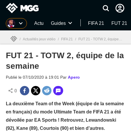
MGG
Actu
Guides
FIFA 21
FUT 21
/
Actualités jeux vidéo
/
FIFA 21
/
FUT 21 - TOTW 2, équipe de la semaine
FUT 21 - TOTW 2, équipe de la
MGG

semaine
Publié le
07/10/2020 à 19:01
Par
Apero
0
La deuxième Team of the Week (équipe de la semaine
en français) du mode Ultimate Team de FIFA 21 a été
dévoilée par EA Sports ! Retrouvez, Lewandowski
(92), Kane (89), Courtois (90) et bien d'autres.