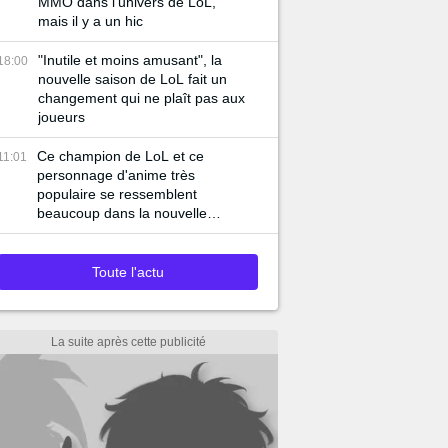
MMO dans l'univers de LoL,
mais il y a un hic
"Inutile et moins amusant", la
18:00
nouvelle saison de LoL fait un
changement qui ne plaît pas aux
joueurs
Ce champion de LoL et ce
11:01
personnage d'anime très
populaire se ressemblent
beaucoup dans la nouvelle
bande-annonce du jeu
Toute l'actu