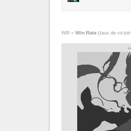
WR =
Win Rate
(taux de victoir