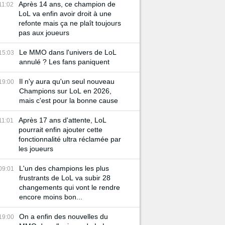
Après 14 ans, ce champion de
11:02
LoL va enfin avoir droit à une
refonte mais ça ne plaît toujours
pas aux joueurs
Le MMO dans l'univers de LoL
15:03
annulé ? Les fans paniquent
Il n'y aura qu'un seul nouveau
19:00
Champions sur LoL en 2026,
mais c'est pour la bonne cause
Après 17 ans d'attente, LoL
11:01
pourrait enfin ajouter cette
fonctionnalité ultra réclamée par
les joueurs
L'un des champions les plus
09:01
frustrants de LoL va subir 28
changements qui vont le rendre
encore moins bon...
On a enfin des nouvelles du
19:00