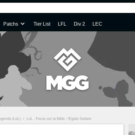
Patchs
Tier List
LFL
Div 2
LEC
egends (LoL)
/
LoL - Focus sur la Méta : l'Egide Solaire