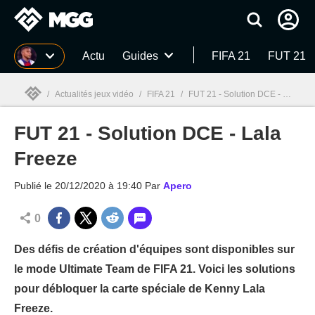
MGG
Actu
Guides
FIFA 21
FUT 21
/
Actualités jeux vidéo
/
FIFA 21
/
FUT 21 - Solution DCE - Lala Freeze
FUT 21 - Solution DCE - Lala
MGG

Freeze
Publié le
20/12/2020 à 19:40
Par
Apero
0
Des défis de création d'équipes sont disponibles sur
le mode Ultimate Team de FIFA 21. Voici les solutions
pour débloquer la carte spéciale de Kenny Lala
Freeze.