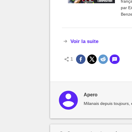
franç
par EA Sport
Benze
Voir la suite
1
Apero
Milanais depuis toujours, 