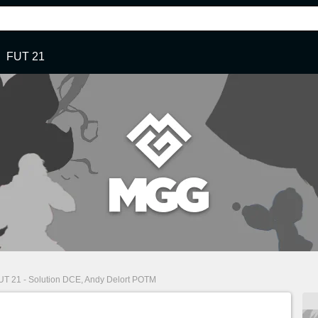
FUT 21
UT 21 - Solution DCE, Andy Delort POTM