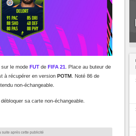
 sur le mode
FUT
de
FIFA 21
. Place au buteur de
st à récupérer en version
POTM
. Noté 86 de
entendu non-échangeable.
r débloquer sa carte non-échangeable.