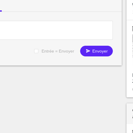
Entrée = Envoyer
Envoyer