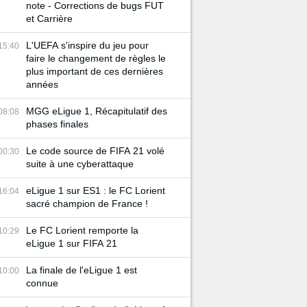
note - Corrections de bugs FUT
et Carrière
L'UEFA s'inspire du jeu pour
15:40
faire le changement de règles le
plus important de ces dernières
années
MGG eLigue 1, Récapitulatif des
08:08
phases finales
Le code source de FIFA 21 volé
00:30
suite à une cyberattaque
eLigue 1 sur ES1 : le FC Lorient
16:04
sacré champion de France !
Le FC Lorient remporte la
10:29
eLigue 1 sur FIFA 21
La finale de l'eLigue 1 est
10:00
connue