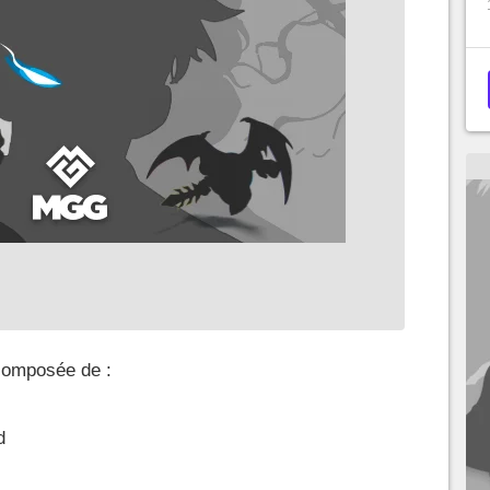
composée de :
d