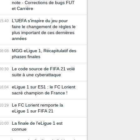
note - Corrections de bugs FUT
et Carrière
L'UEFA s'inspire du jeu pour
15:40
faire le changement de règles le
plus important de ces dernières
années
MGG eLigue 1, Récapitulatif des
08:08
phases finales
Le code source de FIFA 21 volé
00:30
suite à une cyberattaque
eLigue 1 sur ES1 : le FC Lorient
16:04
sacré champion de France !
Le FC Lorient remporte la
10:29
eLigue 1 sur FIFA 21
La finale de l'eLigue 1 est
10:00
connue