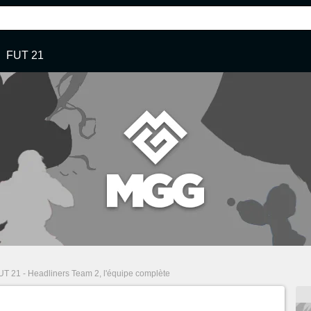
FUT 21
UT 21 - Headliners Team 2, l'équipe complète