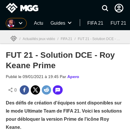
MGG
Actu
Guides
FIFA 21
FUT 21
/
Actualités jeux vidéo
/
FIFA 21
/
FUT 21 - Solution DCE - Roy Keane Prime
FUT 21 - Solution DCE - Roy
MGG

Keane Prime
Publié le
09/01/2021 à 19:45
Par
Apero
0
Des défis de création d'équipes sont disponibles sur
le mode Ultimate Team de FIFA 21. Voici les solutions
pour débloquer la version Prime de l'icône Roy
Keane.