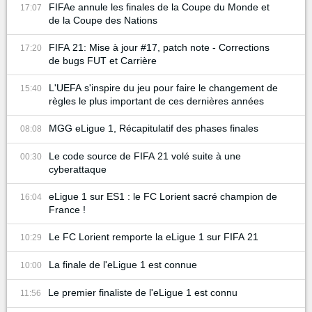
FIFAe annule les finales de la Coupe du Monde et
17:07
de la Coupe des Nations
FIFA 21: Mise à jour #17, patch note - Corrections
17:20
de bugs FUT et Carrière
L'UEFA s'inspire du jeu pour faire le changement de
15:40
règles le plus important de ces dernières années
MGG eLigue 1, Récapitulatif des phases finales
08:08
Le code source de FIFA 21 volé suite à une
00:30
cyberattaque
eLigue 1 sur ES1 : le FC Lorient sacré champion de
16:04
France !
Le FC Lorient remporte la eLigue 1 sur FIFA 21
10:29
La finale de l'eLigue 1 est connue
10:00
Le premier finaliste de l'eLigue 1 est connu
11:56