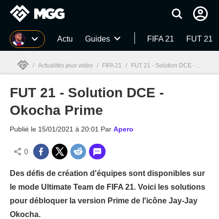
MGG
Actu
Guides
FIFA 21
FUT 21
/
Actualités jeux vidéo
/
FIFA 21
/
FUT 21 - Solution DCE - Okocha Prime
FUT 21 - Solution DCE -
MGG

Okocha Prime
Publié le
15/01/2021 à 20:01
Par
Apero
0
Des défis de création d'équipes sont disponibles sur
le mode Ultimate Team de FIFA 21. Voici les solutions
pour débloquer la version Prime de l'icône Jay-Jay
Okocha.