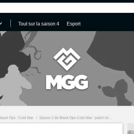
Tout sur la saison 4
Esport
 Black Ops : Cold War
/
Saison 2 de Black Ops Cold War : patch note, armes, guides et conseils