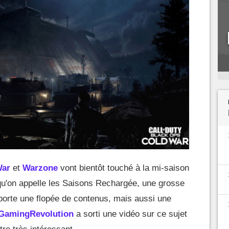
War
et
Warzone
vont bientôt touché à la mi-saison
e qu'on appelle les Saisons Rechargée, une grosse
porte une flopée de contenus, mais aussi une
GamingRevolution
a sorti une vidéo sur ce sujet