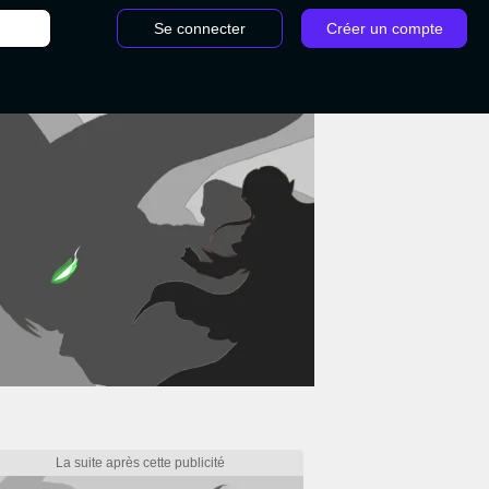
Se connecter
Créer un compte
/
Black Ops Cold War Warzone : Saison 2 Rechargée leak du cont