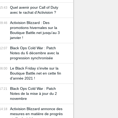
Quel avenir pour Call of Duty
15:43
avec le rachat d'Activision ?
Activision Blizzard : Des
09:46
promotions hivernales sur la
Boutique Battle.net jusqu'au 3
janvier !
Black Ops Cold War : Patch
12:07
Notes du 6 décembre avec la
progression synchronisée
Le Black Friday s'invite sur la
06:00
Boutique Battle.net en cette fin
d'année 2021 !
Black Ops Cold War : Patch
17:21
Notes de la mise à jour du 2
novembre
Activision Blizzard annonce des
14:18
mesures en matière de progrès