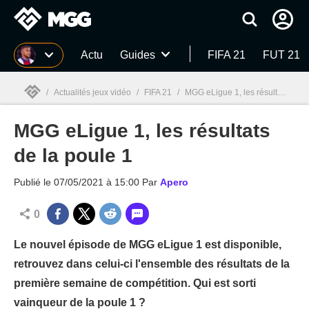
MGG
Actu
Guides
FIFA 21
FUT 21
/
Actualités jeux vidéo
/
FIFA 21
/
MGG eLigue 1, les résultats de la poule 1
MGG eLigue 1, les résultats
MGG

de la poule 1
Publié le
07/05/2021 à 15:00
Par
Apero
0
Le nouvel épisode de MGG eLigue 1 est disponible,
retrouvez dans celui-ci l'ensemble des résultats de la
première semaine de compétition. Qui est sorti
vainqueur de la poule 1 ?