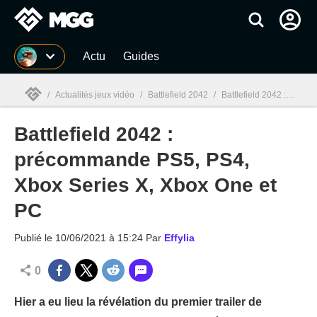
MGG
Actu
Guides
/
Actualités jeux vidéo
/
Battlefield 2042
/
Battlefield 2042 : précommande PS5, PS4, Xbox Series X, Xbox One et PC
Battlefield 2042 :
MGG

précommande PS5, PS4,
Xbox Series X, Xbox One et
PC
Publié le
10/06/2021 à 15:24
Par
Effylia
0
Hier a eu lieu la révélation du premier trailer de