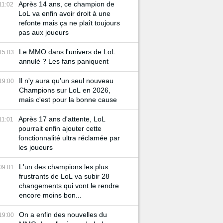
Après 14 ans, ce champion de
11:02
LoL va enfin avoir droit à une
refonte mais ça ne plaît toujours
pas aux joueurs
Le MMO dans l'univers de LoL
15:03
annulé ? Les fans paniquent
Il n'y aura qu'un seul nouveau
19:00
Champions sur LoL en 2026,
mais c'est pour la bonne cause
Après 17 ans d'attente, LoL
11:01
pourrait enfin ajouter cette
fonctionnalité ultra réclamée par
les joueurs
L'un des champions les plus
09:01
frustrants de LoL va subir 28
changements qui vont le rendre
encore moins bon...
On a enfin des nouvelles du
19:00