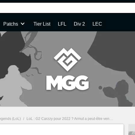
Patchs
Tier List
LFL
Div 2
LEC
egends (LoL)
/
LoL : G2 Carzzy pour 2022 ? Armut a peut-être vendu la mèche