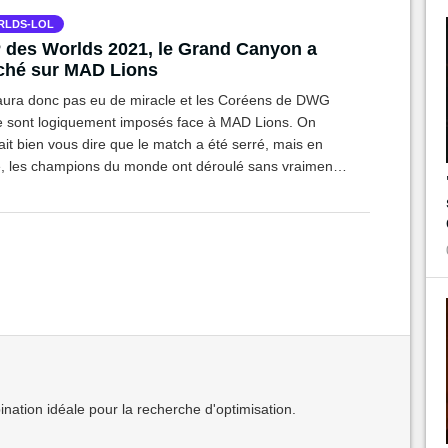
RLDS-LOL
des Worlds 2021, le Grand Canyon a
ché sur MAD Lions
y aura donc pas eu de miracle et les Coréens de DWG
e sont logiquement imposés face à MAD Lions. On
it bien vous dire que le match a été serré, mais en
té, les champions du monde ont déroulé sans vraiment
er... Canyon était vraiment trop fort aujourd'hui.
ation idéale pour la recherche d'optimisation.