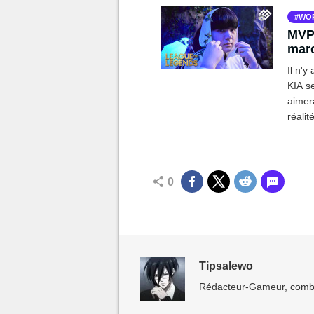
WO
MVP 
mar
Il n'
KIA s
aimera
réali
trembl
0
Tipsalewo
Rédacteur-Gameur, combin