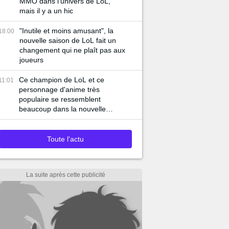
MMO dans l'univers de LoL,
mais il y a un hic
"Inutile et moins amusant", la
18:00
nouvelle saison de LoL fait un
changement qui ne plaît pas aux
joueurs
Ce champion de LoL et ce
11:01
personnage d'anime très
populaire se ressemblent
beaucoup dans la nouvelle
bande-annonce du jeu
Toute l'actu