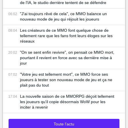
de l'IA, le studio derrière tentent de se défendre
"J'ai toujours rêvé de cela", ce MMO balance un
06:02
nouveau mode de jeu qui réjouit les joueurs
Les créateurs de ce MMO font quelque chose de
08:04
tellement rare que les fans font leurs éloges sur les
réseaux
"On se sent enfin revivre", on pensait ce MMO mort,
20:02
pourtant il revient en force avec sa dernière mise à
jour
"Votre jeu est tellement mort", ce MMO force ses
07:02
joueurs à tester son nouveau mode de jeu et ça ne
plait pas du tout
La nouvelle saison de ce MMORPG déçoit tellement
17:04
les joueurs qu'il copie désormais WoW pour les
inciter à revenir
Toute l'actu