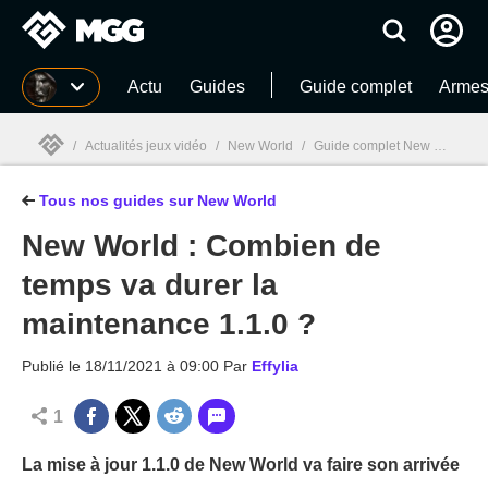
MGG
Actu
Guides
Guide complet
Armes 
/
Actualités jeux vidéo
/
New World
/
Guide complet New World : Armes, métiers, astuces... Tout sur le MMO version Aeternum
Tous nos guides sur New World
MGG

New World : Combien de
temps va durer la
maintenance 1.1.0 ?
Publié le
18/11/2021 à 09:00
Par
Effylia
1
La mise à jour 1.1.0 de New World va faire son arrivée