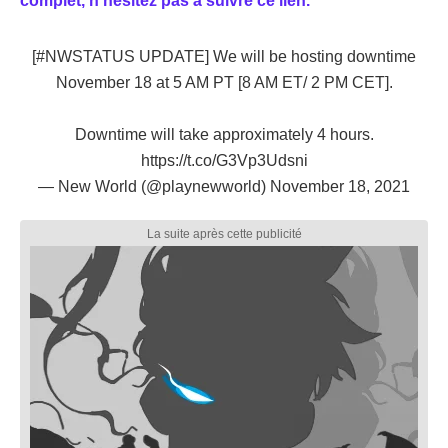
complet, n'hésitez pas à suivre ce lien.
[
#NWSTATUS
UPDATE] We will be hosting downtime
November 18 at 5 AM PT [8 AM ET/ 2 PM CET].
Downtime will take approximately 4 hours.
https://t.co/G3Vp3Udsni
— New World (@playnewworld)
November 18, 2021