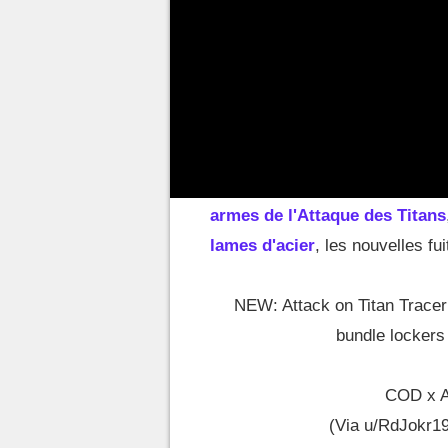
De nouvelles fuites dé
Vanguard
Après la découverte de certain
armes de l'Attaque des Titans
lames d'acier
, les nouvelles fu
NEW: Attack on Titan Tracer
bundle lockers 
COD x A
(Via u/RdJokr1