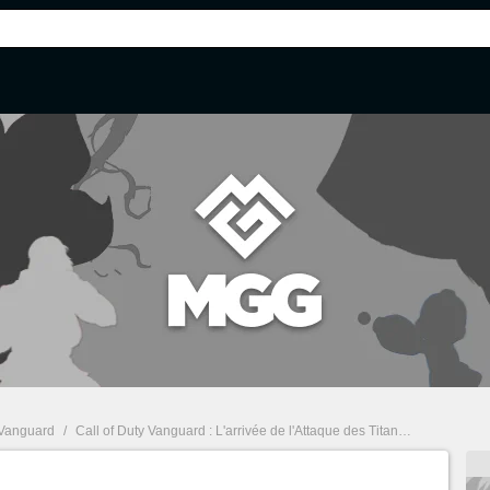
 Vanguard
/
Call of Duty Vanguard : L'arrivée de l'Attaque des Titans se précise