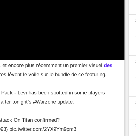
voilent le pack de SnK dans
es données affichant clairement
les noms des
, et encore plus récemment un premier visuel
des
ites lèvent le voile sur le bundle de ce featuring.
 Pack - Levi has been spotted in some players
after tonight’s
#Warzone
update.
ttack On Titan confirmed?
993)
pic.twitter.com/2YX9Ym9pm3