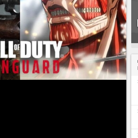
Duty Vanguard
le 5 novembre dernier, le titre de
 déjà face à ses premières fuites. Bien que ces
tes, nous vous avions indiqué que des rumeurs
'un featuring avec l'un des animés les plus
ées, L'Attaque des Titans
(SnK).