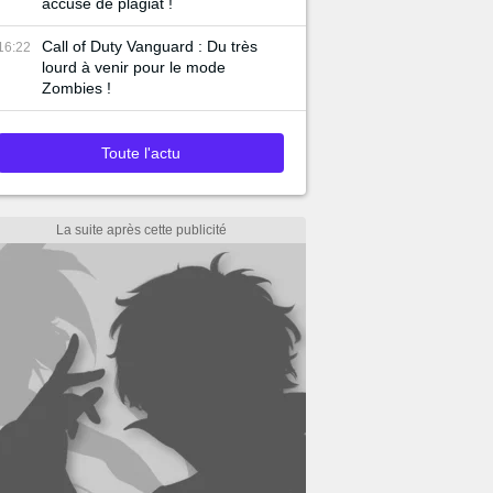
accusé de plagiat !
Call of Duty Vanguard : Du très
16:22
lourd à venir pour le mode
Zombies !
Toute l'actu