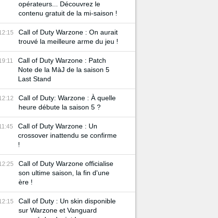
opérateurs... Découvrez le
contenu gratuit de la mi-saison !
Call of Duty Warzone : On aurait
12:15
trouvé la meilleure arme du jeu !
Call of Duty Warzone : Patch
19:11
Note de la MàJ de la saison 5
Last Stand
Call of Duty: Warzone : À quelle
12:12
heure débute la saison 5 ?
Call of Duty Warzone : Un
11:45
crossover inattendu se confirme
!
Call of Duty Warzone officialise
12:25
son ultime saison, la fin d'une
ère !
Call of Duty : Un skin disponible
12:15
sur Warzone et Vanguard