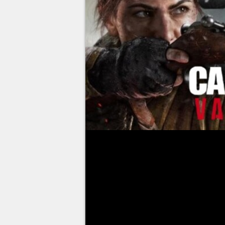
Lors de la parution de
Call of 
Sledgehammer Games
faisait
dernières paraissaient étonnan
annonçaient en effet
l'arrivée d
célèbres de ces dernières ann