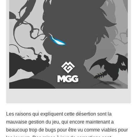
Les raisons qui expliquent cette désertion sont la
mauvaise gestion du jeu, qui encore maintenant a
beaucoup trop de bugs pour être vu comme viables pour