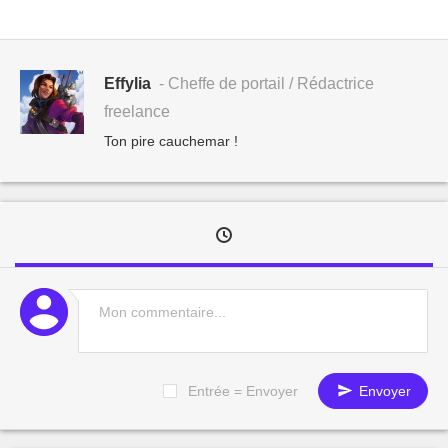
Effylia
- Cheffe de portail / Rédactrice
freelance
Ton pire cauchemar !
Entrée = Envoyer
Envoyer