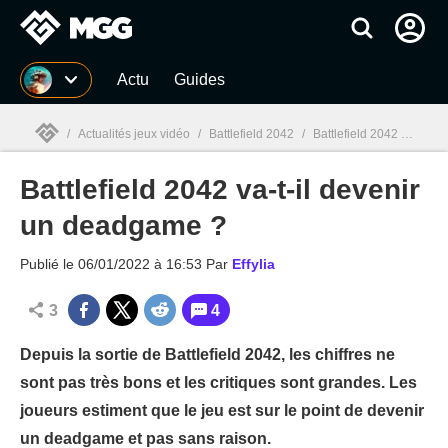
MGG
Actu
Guides
/
Actualités jeux vidéo
/
Battlefield 2042
/
Battlefield 2042 va-t-il devenir un deadgame ?
Battlefield 2042 va-t-il devenir
MGG

un deadgame ?
Publié le
06/01/2022 à 16:53
Par
Effylia
3
4
Depuis la sortie de Battlefield 2042, les chiffres ne
sont pas très bons et les critiques sont grandes. Les
joueurs estiment que le jeu est sur le point de devenir
un deadgame et pas sans raison.