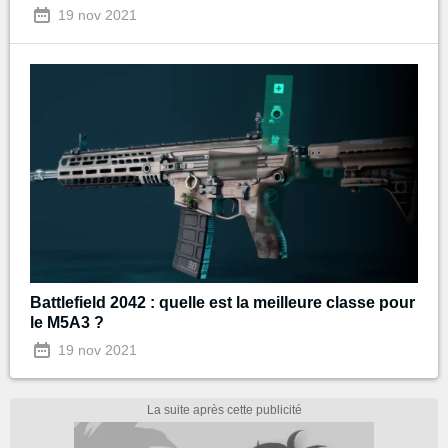
19 nov 2021
Battlefield 2042 : quelle est la meilleure classe pour
le M5A3 ?
19 nov 2021