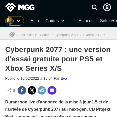
MGG
Actu
Guides
Astuces
Soluces 
/
Actualités jeux vidéo
/
Cyberpunk 2077
/
Cyberpunk 2077 : une version d'essai gratuite pour PS5 et Xbox Series X/S
Cyberpunk 2077 : une version
MGG

d'essai gratuite pour PS5 et
Xbox Series X/S
Publié le
15/02/2022 à 18:04
Par
Eva
0
Durant son live d'annonce de la mise à jour 1.5 et de
l'arrivée de Cyberpunk 2077 sur next-gen, CD Projekt
Red a annoncé la mise en place d'une version