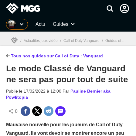
MGG
Actu
Guides
/
Actualités jeux vidéo
/
Call of Duty Vanguard
/
Guides et astuces pour Call of Duty : Vanguard
Tous nos guides sur Call of Duty : Vanguard
MGG

Le mode Classé de Vanguard
ne sera pas pour tout de suite
Publié le
17/02/2022 à 12:00
Par
Pauline Bernier aka
Powlitopia
0
Mauvaise nouvelle pour les joueurs de Call of Duty
Vanguard. Ils vont devoir se montrer encore un peu