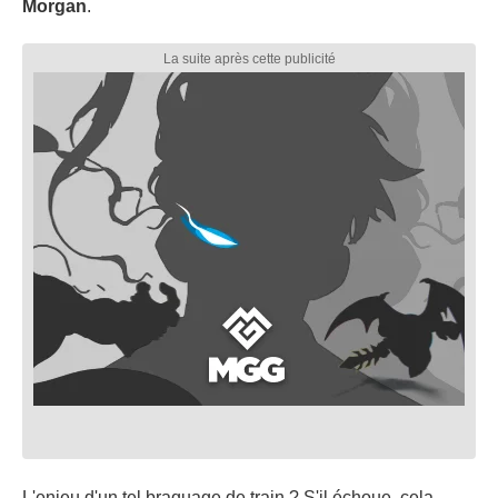
Morgan
.
L'enjeu d'un tel braquage de train ? S'il échoue, cela