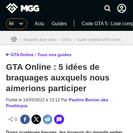
MGG
Actu
Guides
Code GTA 5 : Liste comp
/
Actualités jeux vidéo
/
GTA 5
/
Guide complet GTA 5 Online : Comment bien débuter, braquages, astuces
GTA Online : Tous nos guides
MGG

GTA Online : 5 idées de
braquages auxquels nous
aimerions participer
Publié le
14/03/2022 à 13:12
Par
Pauline Bernier aka
Powlitopia
0
Dans quelques heures, les joueurs du monde entier,