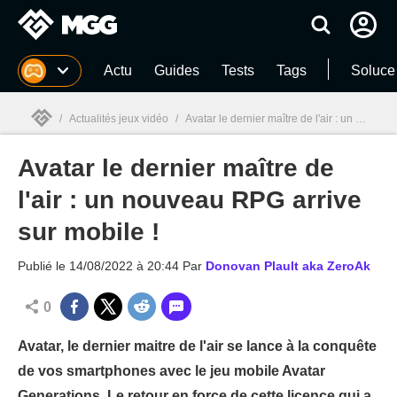
MGG
Actu
Guides
Tests
Tags
Soluce
/
Actualités jeux vidéo
/
Avatar le dernier maître de l'air : un nouveau RPG arrive sur mobile !
Avatar le dernier maître de
MGG

l'air : un nouveau RPG arrive
sur mobile !
Publié le
14/08/2022 à 20:44
Par
Donovan Plault aka ZeroAk
0
Avatar, le dernier maitre de l'air se lance à la conquête
de vos smartphones avec le jeu mobile Avatar
Generations. Le retour en force de cette licence qui a