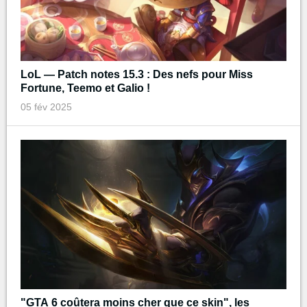
LoL — Patch notes 15.3 : Des nefs pour Miss
Fortune, Teemo et Galio !
05 fév 2025
"GTA 6 coûtera moins cher que ce skin", les