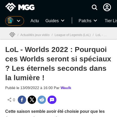
MGG
Actu
Guides
Patchs
Tier Li
/
Actualités jeux vidéo
/
League of Legends (LoL)
/
LoL - Worlds 2022 : Pourquoi ces Worlds seront si spéciaux ? Les éternels seconds dans la lumière !
LoL - Worlds 2022 : Pourquoi
MGG

ces Worlds seront si spéciaux
? Les éternels seconds dans
la lumière !
Publié le
13/09/2022 à 16:00
Par
Waulk
0
Cette saison semble avoir été choisie pour que les