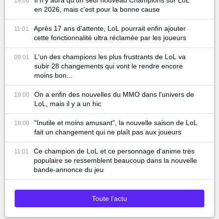
Il n'y aura qu'un seul nouveau Champions sur LoL
19:00
en 2026, mais c'est pour la bonne cause
Après 17 ans d'attente, LoL pourrait enfin ajouter
11:01
cette fonctionnalité ultra réclamée par les joueurs
L'un des champions les plus frustrants de LoL va
09:01
subir 28 changements qui vont le rendre encore
moins bon...
On a enfin des nouvelles du MMO dans l'univers de
19:00
LoL, mais il y a un hic
"Inutile et moins amusant", la nouvelle saison de LoL
18:00
fait un changement qui ne plaît pas aux joueurs
Ce champion de LoL et ce personnage d'anime très
11:01
populaire se ressemblent beaucoup dans la nouvelle
bande-annonce du jeu
Toute l'actu