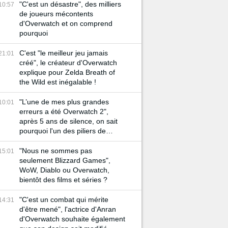
"C'est un désastre", des milliers
10:57
de joueurs mécontents
d'Overwatch et on comprend
pourquoi
C'est "le meilleur jeu jamais
21:01
créé", le créateur d'Overwatch
explique pour Zelda Breath of
the Wild est inégalable !
"L’une de mes plus grandes
10:01
erreurs a été Overwatch 2",
après 5 ans de silence, on sait
pourquoi l'un des piliers de
Blizzard est parti
"Nous ne sommes pas
15:01
seulement Blizzard Games",
WoW, Diablo ou Overwatch,
bientôt des films et séries ?
"C'est un combat qui mérite
14:31
d'être mené", l'actrice d'Anran
d'Overwatch souhaite également