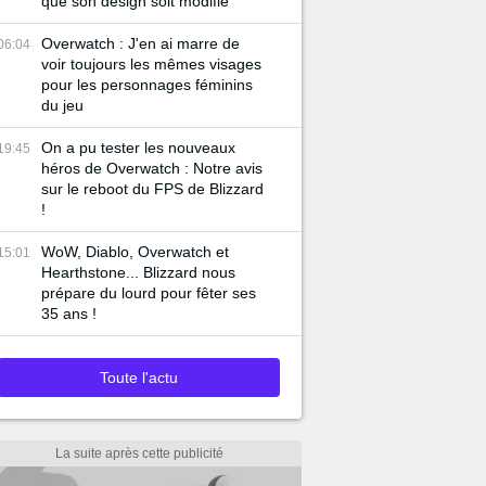
que son design soit modifié
Overwatch : J'en ai marre de
06:04
voir toujours les mêmes visages
pour les personnages féminins
du jeu
On a pu tester les nouveaux
19:45
héros de Overwatch : Notre avis
sur le reboot du FPS de Blizzard
!
WoW, Diablo, Overwatch et
15:01
Hearthstone... Blizzard nous
prépare du lourd pour fêter ses
35 ans !
Toute l'actu