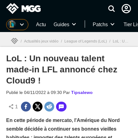
MGG
Actu
Guides
Patchs
Tier Li
/
Actualités jeux vidéo
/
League of Legends (LoL)
/
LoL : Un nouveau talent made-in LFL annoncé chez Cloud9 !
LoL : Un nouveau talent
MGG

made-in LFL annoncé chez
Cloud9 !
Publié le
04/11/2022 à 09:30
Par
Tipsalewo
1
En cette période de mercato, l'Amérique du Nord
semble décidée à continuer ses bonnes vieilles
habitudes : importer des talents européens et