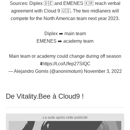
Sources: Diplex 🇩🇪 and EMENES 🇰🇷 reach verbal
agreement with Cloud 9 🇺🇸. The two midlaners will
compete for the North American team next year 2023.
Diplex ➡️ main team
EMENES ➡️ academy team
Main team or academy could change during off season
⬇️
https://t.co/Ufep27SIQC
— Alejandro Gomis (@anonimotum)
November 3, 2022
De Vitality.Bee à Cloud9 !