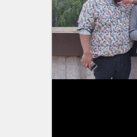
Photo : Striker
Même si on est très fan de la
L
LEC
. Si certains pensent que l'
quand même dans cette ligue qu'