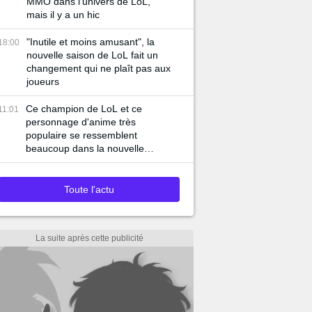
MMO dans l'univers de LoL,
mais il y a un hic
"Inutile et moins amusant", la
18:00
nouvelle saison de LoL fait un
changement qui ne plaît pas aux
joueurs
Ce champion de LoL et ce
11:01
personnage d'anime très
populaire se ressemblent
beaucoup dans la nouvelle
bande-annonce du jeu
Toute l'actu