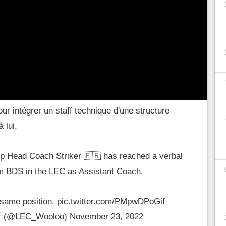
 compétition pourrait bien relancer la hype et
le n'a pas réussi à se faire une place au soleil
ans pourront quand même vibrer en supportant des
fficiel, mais
Rekkles
comme
113
devraient être
s.
Striker
, l'ancien coach de la Karmine aurait lui
ur intégrer un staff technique d'une structure
 lui.
p Head Coach Striker 🇫🇷 has reached a verbal
m BDS in the LEC as Assistant Coach.
 same position.
pic.twitter.com/PMpwDPoGif
 (@LEC_Wooloo)
November 23, 2022