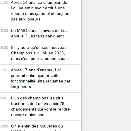
Après 14 ans, ce champion de
11:02
LoL va enfin avoir droit à une
refonte mais ça ne plaît toujours
pas aux joueurs
Le MMO dans l'univers de LoL
15:03
annulé ? Les fans paniquent
Il n'y aura qu'un seul nouveau
19:00
Champions sur LoL en 2026,
mais c'est pour la bonne cause
Après 17 ans d'attente, LoL
11:01
pourrait enfin ajouter cette
fonctionnalité ultra réclamée par
les joueurs
L'un des champions les plus
09:01
frustrants de LoL va subir 28
changements qui vont le rendre
encore moins bon...
On a enfin des nouvelles du
19:00