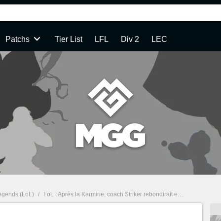
Patchs
Tier List
LFL
Div 2
LEC
egends (LoL)
/
LoL : Après la Karmine, coach Striker rebondirait en LEC !