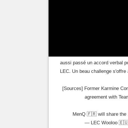
De plus, le format revisité de la
balayer les doutes.
La Karmine Corp a tenté, mais el
pour 2023. En attendant, les f
"anciens". Ce n'est pas encore o
titulaires chez Fnatic et Astrali
aussi passé un accord verbal po
LEC. Un beau challenge s'offre à
[Sources] Former Karmine Cor
agreement with Tea
MenQ 🇫🇷 will share the
— LEC Wooloo 🇪