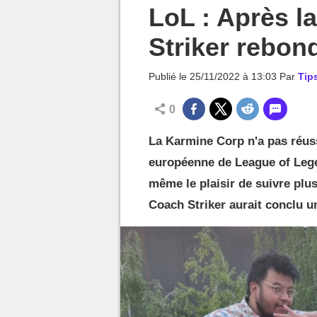
MGG

LoL : Après l
Striker rebond
Publié le
25/11/2022 à 13:03
Par
Tip
0
La Karmine Corp n'a pas réuss
européenne de League of Lege
même le plaisir de suivre plu
Coach Striker aurait conclu u