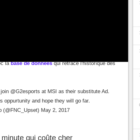
 des meubles, après avoir porté les couleurs de
LEC. Mais avant tout cela, il avait également fait
ts, pendant très exactement
20 jours
. On peut
mais ce fut quand même suffisant pour que la
s
d'amende.
à dormir debout, mais on remercie Riot Games pour
ec la
base de données
qui retrace l'historique des
.
 join
@G2esports
at MSI as their substitute Ad.
is oppurtunity and hope they will go far.
pp (@FNC_Upset)
May 2, 2017
 minute qui coûte cher