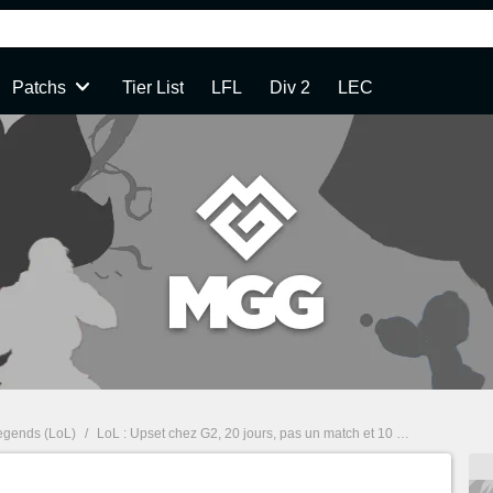
Patchs
Tier List
LFL
Div 2
LEC
egends (LoL)
/
LoL : Upset chez G2, 20 jours, pas un match et 10 000 euros d'amende