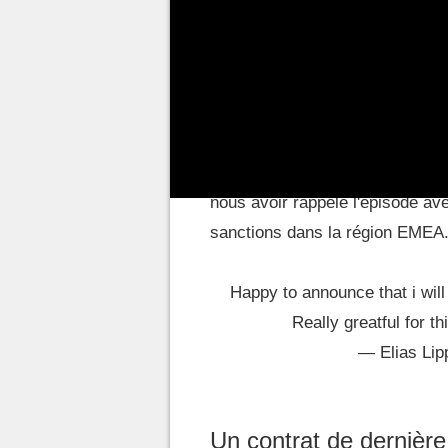
L'ADC commençait à faire partie
Schalke 04, Origen et Fnatic en 
un bref passage chez G2 Espor
difficilement faire plus court, 
structure écope de
10 000 euro
On avait oublié cette histoire 
nous avoir rappelé l'épisode av
sanctions dans la région EMEA
Happy to announce that i will
Really greatful for th
— Elias Li
Un contrat de dernière