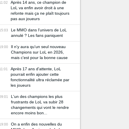
Après 14 ans, ce champion de
11:02
LoL va enfin avoir droit à une
refonte mais ça ne plaît toujours
pas aux joueurs
Le MMO dans l'univers de LoL
15:03
annulé ? Les fans paniquent
Il n'y aura qu'un seul nouveau
19:00
Champions sur LoL en 2026,
mais c'est pour la bonne cause
Après 17 ans d'attente, LoL
11:01
pourrait enfin ajouter cette
fonctionnalité ultra réclamée par
les joueurs
L'un des champions les plus
09:01
frustrants de LoL va subir 28
changements qui vont le rendre
encore moins bon...
On a enfin des nouvelles du
19:00