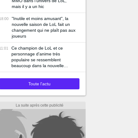
MMO dans l'univers de LoL,
mais il y a un hic
"Inutile et moins amusant", la
18:00
nouvelle saison de LoL fait un
changement qui ne plaît pas aux
joueurs
Ce champion de LoL et ce
11:01
personnage d'anime très
populaire se ressemblent
beaucoup dans la nouvelle
bande-annonce du jeu
Toute l'actu