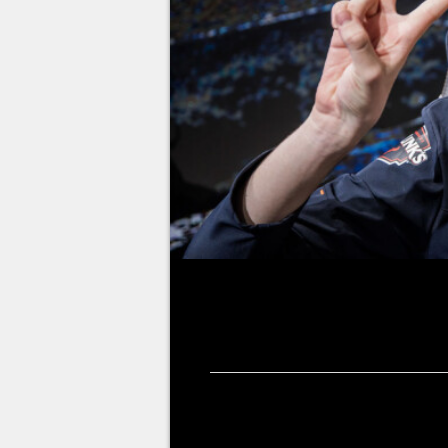
Photo : LoL Esports
Upset
ne sera pas présent pour 