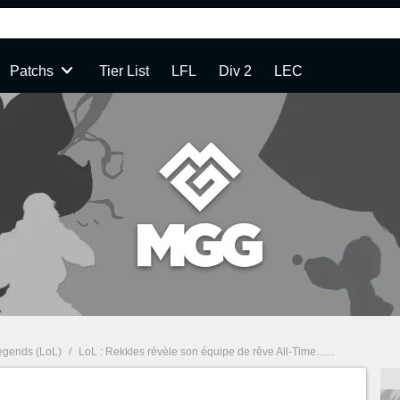
Patchs
Tier List
LFL
Div 2
LEC
egends (LoL)
/
LoL : Rekkles révèle son équipe de rêve All-Time... sans YellOwStaR