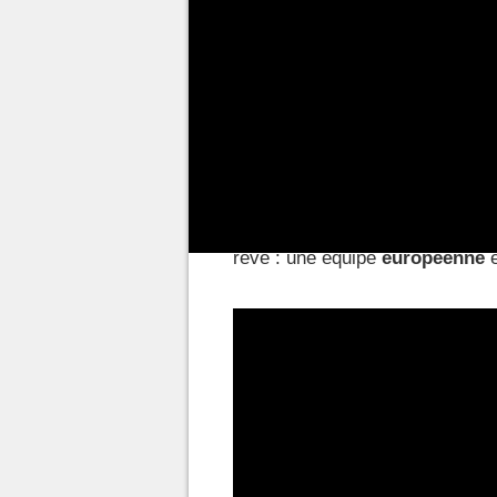
La carrière de
Rekkles
a débuté
depuis 2014. Son expérience est
années, de jouer avec et contr
de Fnatic, il a accepté de const
retrouve pas mal de joueurs de 
le notre est un peu brisé... Le 
Mais pour ne pas totalement faus
rêve : une équipe
européenne
e