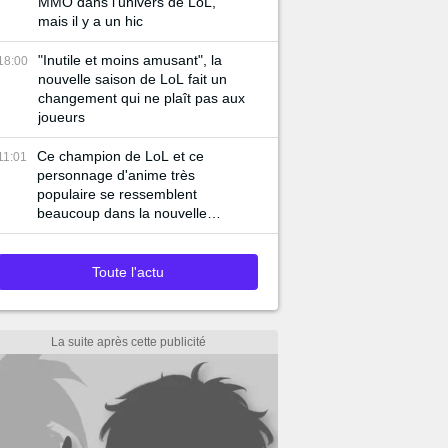
MMO dans l'univers de LoL,
mais il y a un hic
"Inutile et moins amusant", la
18:00
nouvelle saison de LoL fait un
changement qui ne plaît pas aux
joueurs
Ce champion de LoL et ce
11:01
personnage d'anime très
populaire se ressemblent
beaucoup dans la nouvelle
bande-annonce du jeu
Toute l'actu