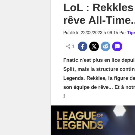
MGG

LoL : Rekkles
rêve All-Time
Publié le
22/02/2023 à 09:15
Par
Tip
1
Fnatic n'est plus en lice dep
Split, mais la structure cont
Legends. Rekkles, la figure d
son équipe de rêve... Et à no
!