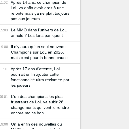
Après 14 ans, ce champion de
11:02
LoL va enfin avoir droit à une
refonte mais ça ne plaît toujours
pas aux joueurs
Le MMO dans l'univers de LoL
15:03
annulé ? Les fans paniquent
Il n'y aura qu'un seul nouveau
19:00
Champions sur LoL en 2026,
mais c'est pour la bonne cause
Après 17 ans d'attente, LoL
11:01
pourrait enfin ajouter cette
fonctionnalité ultra réclamée par
les joueurs
L'un des champions les plus
09:01
frustrants de LoL va subir 28
changements qui vont le rendre
encore moins bon...
On a enfin des nouvelles du
19:00