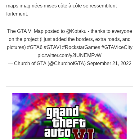
maps imaginées mises côte à côte se ressemblent
fortement.
The GTA VI Map posted to
@Kotaku
- thanks to everyone
on the project (I just added the borders, extra roads, and
pictures)
#GTA6
#GTAVI
#RockstarGames
#GTAViceCity
pic.twitter.com/y2iUNEMFvW
— Church of GTA (@ChurchofGTA)
September 21, 2022