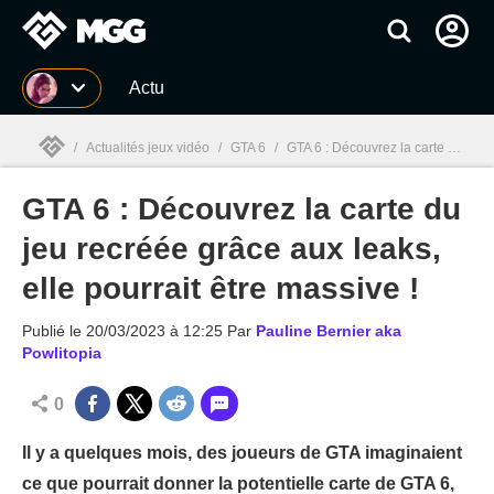
MGG
Actu
/
Actualités jeux vidéo
/
GTA 6
/
GTA 6 : Découvrez la carte du jeu recréée grâce aux leaks, elle pourrait être massive !
GTA 6 : Découvrez la carte du
MGG

jeu recréée grâce aux leaks,
elle pourrait être massive !
Publié le
20/03/2023 à 12:25
Par
Pauline Bernier aka
Powlitopia
0
Il y a quelques mois, des joueurs de GTA imaginaient
ce que pourrait donner la potentielle carte de GTA 6,