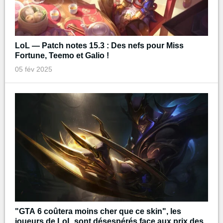
LoL — Patch notes 15.3 : Des nefs pour Miss
Fortune, Teemo et Galio !
05 fév 2025
"GTA 6 coûtera moins cher que ce skin", les
joueurs de LoL sont désespérés face aux prix des