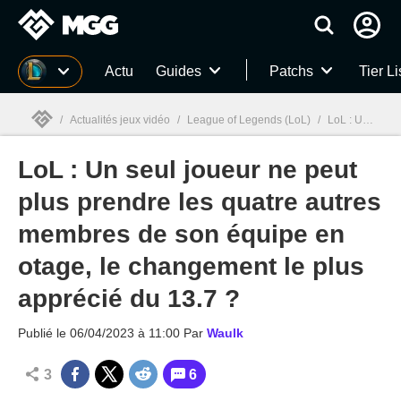
MGG
Actu
Guides
Patchs
Tier Li
/
Actualités jeux vidéo
/
League of Legends (LoL)
/
LoL : Un seul joueur ne peut plus prendre les quatre autres membres de son équipe en otage, le changement le plus apprécié du 13.7 ?
LoL : Un seul joueur ne peut
MGG

plus prendre les quatre autres
membres de son équipe en
otage, le changement le plus
apprécié du 13.7 ?
Publié le
06/04/2023 à 11:00
Par
Waulk
3
6